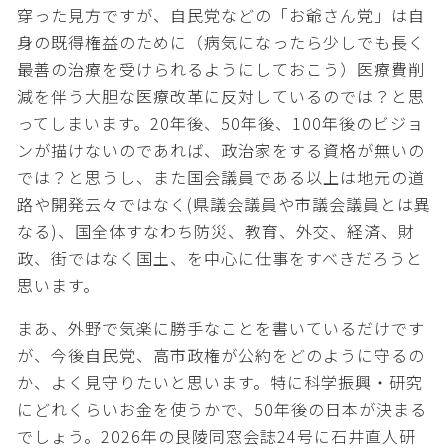
穿った見方ですが、自民党などの「お爺さん党」は自
身の既得権益のために（病気になったら少しでも長く
最善の治療を受けられるようにしておこう）医療費削
減を伴う大胆な医療改革に反対しているのでは？と思
ってしまいます。20年後、50年後、100年後のビジョ
ンが描けないのであれば、政治家をする資格が無いの
では？と思うし、また国会議員である以上は地元の道
路や開発云々ではなく(県議会議員や市議会議員とは異
なる)、国全体すなわち防災、教育、外交、経済、財
政、街ではなく国土、を中心に仕事をすべきだろうと
思います。
まあ、外野で気楽に勝手なことを書いているだけです
が、今後自民党、高市政権が公約をどのように守るの
か、よく見守りたいと思います。特に科学振興・研究
にどれくらいお金を使うかで、50年後の日本が決まる
でしょう。2026年の艮陵同窓会誌24号に石井直人研