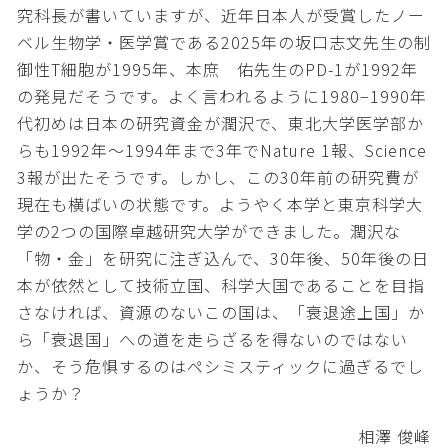
究科長が書いていますが、近年日本人が受賞したノー
ベル生物学・医学賞である2025年の坂口志文先生の制
御性T細胞が1995年、本庶 佑先生のPD-1が1992年
の発見だそうです。よく言われるように1980−1990年
代初めは日本の研究資金が潤沢で、東北大学医学部か
らも1992年〜1994年まで3年でNature 1報、Science
3報が出たそうです。しかし、この30年前の研究費が
現在も横ばいの状態です。ようやく本学と東京科学大
学の2つの国際卓越研究大学ができました。潤沢な
「物・金」を研究に注ぎ込んで、30年後、50年後の日
本が依然として技術立国、科学大国であることを目指
さなければ、資源のないこの国は、「衰退途上国」か
ら「衰退国」への道を走らざるを得ないのではない
か、そう危惧するのはペシミスティックに過ぎるでし
ょうか？
相澤 俊峰