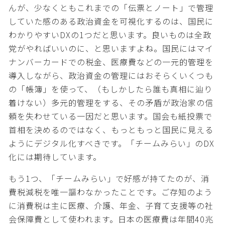
んが、少なくともこれまでの「伝票とノート」で管理
していた感のある政治資金を可視化するのは、国民に
わかりやすいDXの1つだと思います。良いものは全政
党がやればいいのに、と思いますよね。国民にはマイ
ナンバーカードでの税金、医療費などの一元的管理を
導入しながら、政治資金の管理にはおそらくいくつも
の「帳簿」を使って、（もしかしたら誰も真相に辿り
着けない）多元的管理をする、その矛盾が政治家の信
頼を失わせている一因だと思います。国会も紙投票で
首相を決めるのではなく、もっともっと国民に見える
ようにデジタル化すべきです。「チームみらい」のDX
化には期待しています。
もう1つ、「チームみらい」で好感が持てたのが、消
費税減税を唯一謳わなかったことです。ご存知のよう
に消費税は主に医療、介護、年金、子育て支援等の社
会保障費として使われます。日本の医療費は年間40兆