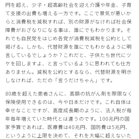
円を超え、少子・超高齢社会を迎え介護や年金、子育
て支援の出費も増える一方です。ここで景気が悪いか
らと消費税を減税すれば、別の財源がなければ社会保
障費がおざなりになる事は、誰にでもわかります。そ
れでも自民党をはじめ各党が消費税減税を公約として
掲げる。しかも、代替財源を誰にでもわかるように明
言しているでしょうか？これだと、子供たち世代にツ
ケを回しますよ、と言っているように思われても仕方
ありません。減税を公約とするなら、代替財源を明示
しなければ、ただの「言うだけちゃん」です。
80歳を超えた患者さんに、高額の抗がん剤を際限なく
保険使用できるのは、今や日本だけです。これ自体は
幸せなことですが、高度成長期のように、法人税が毎
年毎年増えていた時代とは違うのです。100兆円の国
家予算であれば、医療費は40兆円、国防費は5兆円、
というように上限を決めて、それを大幅に超えないた