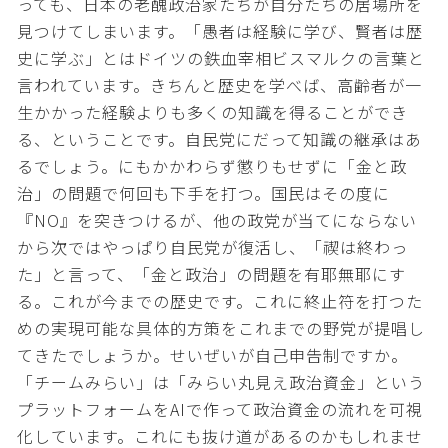
っても、日本の老醜政治家たちが自分たちの居場所を
見つけてしまいます。「愚者は経験に学び、賢者は歴
史に学ぶ」とはドイツの鉄血宰相ビスマルクの言葉と
言われています。きちんと歴史を学べば、高齢者が一
生かかった経験よりも多くの知識を得ることができ
る、ということです。自民党にだって知識の継承はあ
るでしょう。にもかかわらず懲りもせずに「金と政
治」の問題で何回も下手を打つ。国民はその度に
『NO』を突きつけるが、他の政党が当てにならない
から次ではやっぱり自民党が復活し、「禊は終わっ
た」と言って、「金と政治」の問題を有耶無耶にす
る。これが今までの歴史です。これに終止符を打つた
めの実現可能な具体的方策をこれまでの野党が提唱し
てきたでしょうか。せいぜいが自己申告制ですか。
「チームみらい」は「みらい丸見え政治資金」という
プラットフォームをAIで作って政治資金の流れを可視
化しています。これにも抜け道があるのかもしれませ