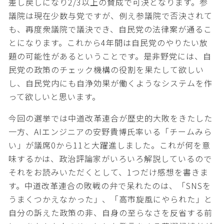
差し戻しになり2/3以上の賛成で可決となります。参
議院は現在少数与党ですが、例え参議院で否決されて
も、再度衆議院で議決でき、自民党の法律案が通るこ
とになります。これから4年間は自民党のやりたい放
題の可能性があるということです。是非野党には、自
民党の政策のチェック機構の役割を果たして欲しい
し、自民党内にも自浄効果が働くようなシステムを作
って欲しいと思います。
今回の選挙では中道改革連合が歴史的大敗をきたした
一方、AIエンジニアの安野貴博氏率いる「チームみら
い」が議席0から11と大躍進しました。これが何を意
味するかは、政治評論家がいろいろ解説しているので
それをお読みいただくとして、1つだけ感想を書きま
す。中道改革連合の敗戦の弁で呆れたのは、「SNSを
うまくつかえなかった」、「高市旋風にやられた」と
自分の訴えた政策の非、自身の至らなさを反省する前