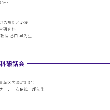
30～
患の診断と治療
合研究科
教授 谷口 昇先生
外科懇話会
葉区広瀬町3-34）
サーチ 安倍雄一郎先生