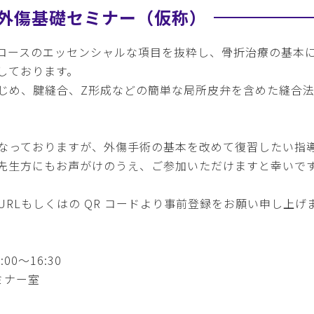
科外傷基礎セミナー（仮称）
Basicコースのエッセンシャルな項目を抜粋し、骨折治療の
しております。
じめ、腱縫合、Z形成などの簡単な局所皮弁を含めた縫合
なっておりますが、外傷手術の基本を改めて復習したい指
先生方にもお声がけのうえ、ご参加いただけますと幸いで
RLもしくはの QR コードより事前登録をお願い申し上げ
00～16:30
ミナー室