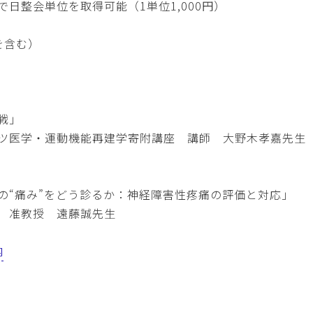
日整会単位を取得可能（1単位1,000円）
を含む）
戦」
ツ医学・運動機能再建学寄附講座 講師 大野木孝嘉先生
の“痛み”をどう診るか：神経障害性疼痛の評価と対応」
 准教授 遠藤誠先生
内