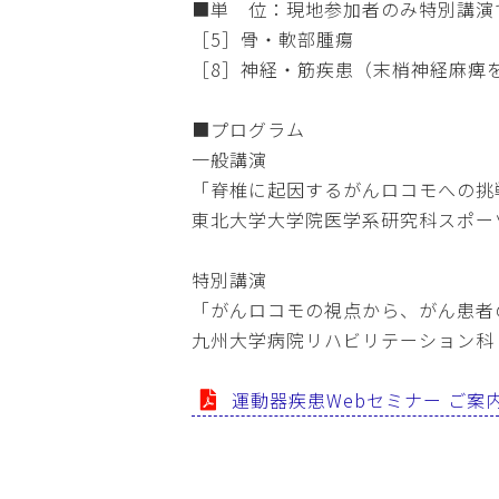
■単 位：現地参加者のみ特別講演で
［5］骨・軟部腫瘍
［8］神経・筋疾患（末梢神経麻痺
■プログラム
一般講演
「脊椎に起因するがんロコモへの挑
東北大学大学院医学系研究科スポー
特別講演
「がんロコモの視点から、がん患者
九州大学病院リハビリテーション科
運動器疾患Webセミナー ご案