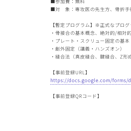
■参加費：無料
■対 象：専攻医の先生方、骨折手
【暫定プログラム】※正式なプログ
・骨接合の基本概念、絶対的/相対
・プレート・スクリュー固定の基本
・創外固定（講義・ハンズオン）
・縫合法（真皮縫合、腱縫合、Z形
【事前登録URL】
https://docs.google.com/form
【事前登録QRコード】