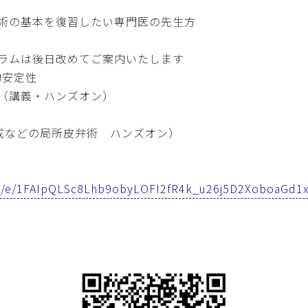
術の基本を復習したい専門医の先生方
ラムは後日改めてご案内いたします
的安定性
（講義・ハンズオン）
成などの局所皮弁術 ハンズオン）
s/d/e/1FAIpQLSc8Lhb9obyLOFI2fR4k_u26j5D2XoboaGd