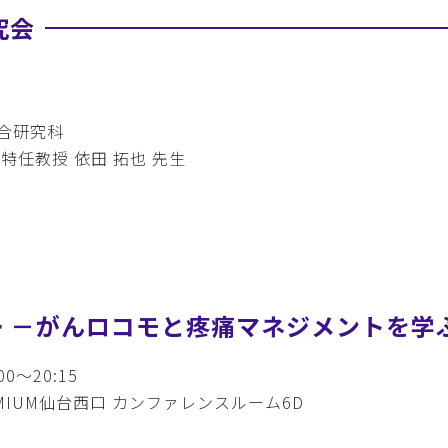
究会
合研究科
特任教授 依田 拓也 先生
ー －がんロコモと疼痛マネジメントを学
0～20:15
MIUM仙台西口 カンファレンスルーム6D