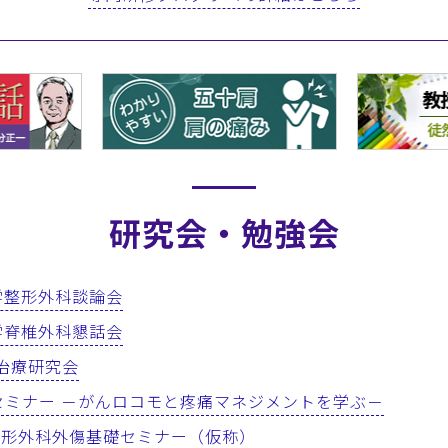
研究会・勉強会
北大学整形外科談論会
北大学脊椎外科懇話会
骨折治療研究会
Webセミナー －がんロコモと疼痛マネジメントを学ぶ－
大学整形外科外傷基礎セミナー（仮称）