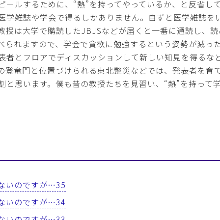
ピールするために、“熱”を持ってやっているか、と反省して
医学雑誌や学会で得るしかありません。自ずと医学雑誌を
教授は大学で購読したJBJSなどが届くと一番に通読し、
べられますので、学会で貪欲に勉強するという姿勢が減っ
表者とフロアでディスカッションして新しい知見を得るな
の登竜門と位置づけられる東北整災などでは、発表者を育
割と思います。僕も昔の教授たちを見習い、“熱”を持って
はないのですが…35
はないのですが…34
はないのですが…33