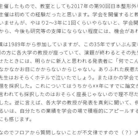
主催したもので、教室としても2017年の第90回日本整形
主催は初めての経験だったと思います。学会を開催すると
いませんが、やはり2～3年に1回くらいやらないと、学会
から、今後も研究等の支障にならない程度には、機会があ
は1989年から参加していますが、この35年でずいぶん変
列の方に各大学の教授が座っていて、演題が終わるとその先
せたときには、明らかに新人と思われる発表者に「何でこ
なかなかお目にかからないからじゃない。ありふれた疾患
先生はおそらくホテルで泣いたでしょう。またほかの学会
題を採択した。これについてはうちから☓☓年にすでに論文
言われても採択したのはおそらく座長じゃないので理不尽
した。逆に言えば、各大学の教授が発表を真剣に聞いて、
るいは、自分たちの業績を学会の場で積極的にアピールす
にも感じます。
なのでフロアから質問しないことが不文律ですので（？）