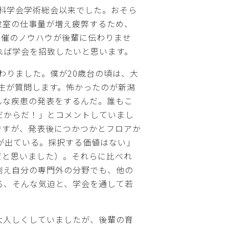
外科学会学術総会以来でした。おそら
教室の仕事量が増え疲弊するため、
開催のノウハウが後輩に伝わりませ
れば学会を招致したいと思います。
わりました。僕が20歳台の頃は、大
生が質問します。怖かったのが新潟
んな疾患の発表をするんだ。誰もこ
だからだ！」とコメントしていまし
ですが、発表後につかつかとフロアか
が出ている。採択する価値はない」
だと思いました）。それらに比べれ
例え自分の専門外の分野でも、他の
る、そんな気迫と、学会を通して若
大人しくしていましたが、後輩の育