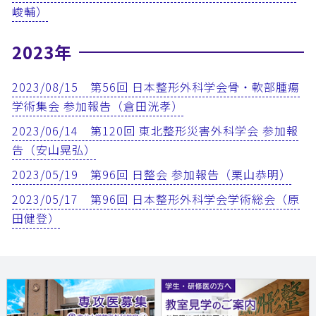
峻輔）
2023年
2023/08/15 第56回 日本整形外科学会骨・軟部腫瘍
学術集会 参加報告（倉田洸孝）
2023/06/14 第120回 東北整形災害外科学会 参加報
告（安山晃弘）
2023/05/19 第96回 日整会 参加報告（栗山恭明）
2023/05/17 第96回 日本整形外科学会学術総会（原
田健登）