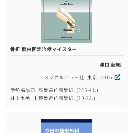
骨折 髄内固定治療マイスター
澤口 毅編.
メジカルビュー社, 東京. 2016
伊勢福修司. 脛骨遠位部骨折. (225-41.)
井上尚美. 上腕骨近位部骨折. (10-23.)