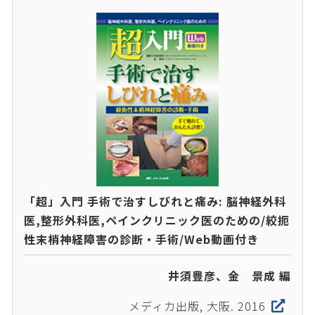
「超」入門 手術で治すしびれと痛み: 脳神経外科
医,整形外科医,ペインクリニック医のための/絞扼
性末梢神経障害の診断・手術/Web動画付き
井須豊彦、金 景成 編
メディカ出版, 大阪. 2016