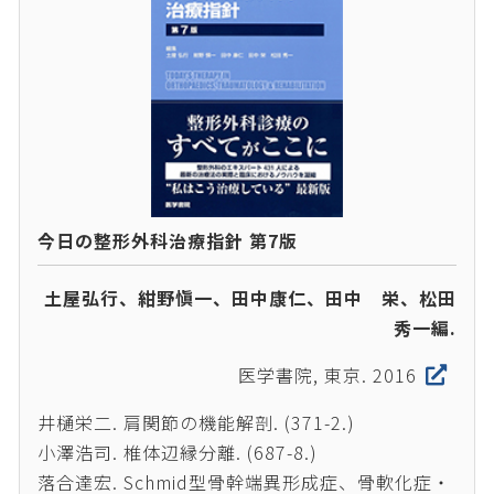
今日の整形外科治療指針 第7版
土屋弘行、紺野愼一、田中康仁、田中 栄、松田
秀一編.
医学書院, 東京. 2016
井樋栄二. 肩関節の機能解剖. (371-2.)
小澤浩司. 椎体辺縁分離. (687-8.)
落合達宏. Schmid型骨幹端異形成症、骨軟化症・