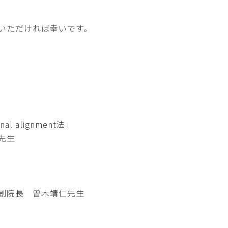
録いただければ幸いです。
。
l alignment法」
先生
副院長 曽木靖仁先生