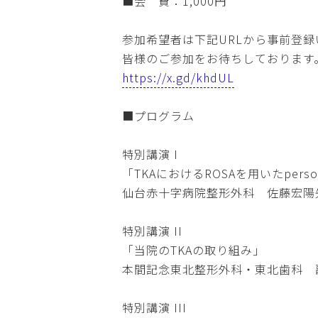
■会 費：1,000円
参加希望者は下記URLから事前登
皆様のご参加をお待ちしております
https://x.gd/khdUL
■プログラム
特別講演 I
「TKAにおけるROSAを用いたpersona
仙台赤十字病院整形外科 佐藤宏陽
特別講演 II
「当院のTKAの取り組み」
本間記念東北整形外科・東北歯科 
特別講演 III