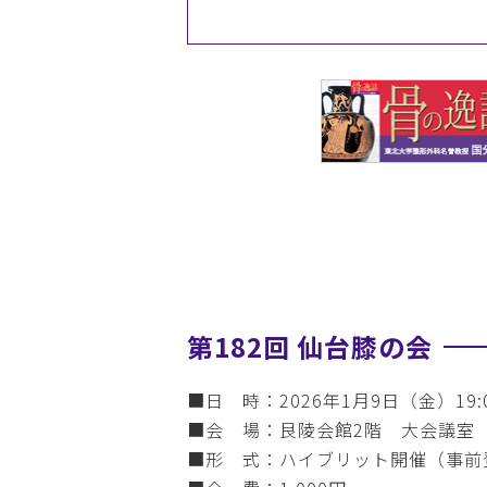
第182回 仙台膝の会
■日 時：2026年1月9日（金）19:0
■会 場：艮陵会館2階 大会議室
■形 式：ハイブリット開催（事前