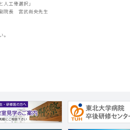
と人工骨選択」
副院長 宮武尚央先生
い。