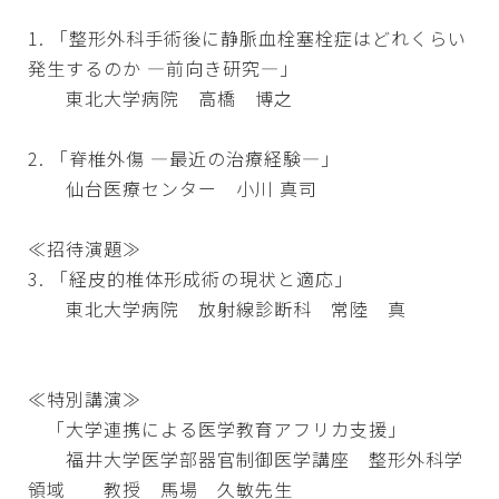
1. 「整形外科手術後に静脈血栓塞栓症はどれくらい
発生するのか ―前向き研究―」
東北大学病院 高橋 博之
2. 「脊椎外傷 ―最近の治療経験―」
仙台医療センター 小川 真司
≪招待演題≫
3. 「経皮的椎体形成術の現状と適応」
東北大学病院 放射線診断科 常陸 真
≪特別講演≫
「大学連携による医学教育アフリカ支援」
福井大学医学部器官制御医学講座 整形外科学
領域 教授 馬場 久敏先生