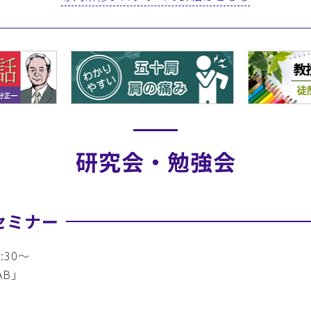
研究会・勉強会
セミナー
:30～
AB」