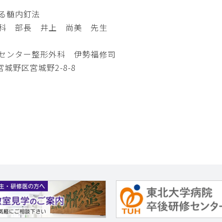
る髄内釘法
部長 井上 尚美 先生
センター整形外科 伊勢福修司
区宮城野2-8-8