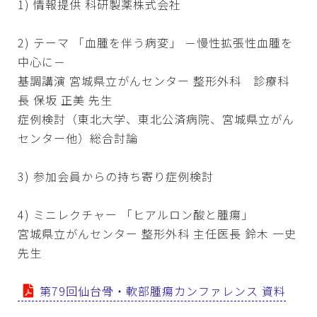
1) 情報提供 科研製薬株式会社
2) テーマ 「血腫を伴う病変」 －慢性拡張性血腫を
中心に－
基調講演 宮城県立がんセンター 整形外科 診療科
長 保坂 正美 先生
症例検討（東北大学、東北公済病院、宮城県立がん
センター他）総合討論
3) 参加会員からの持ち寄り症例検討
4) ミニレクチャー 「ヒアルロン酸と腫瘍」
宮城県立がんセンター 整形外科 主任医長 鈴木 一史
先生
第79回仙台骨・軟部腫瘍カンファレンス 資料