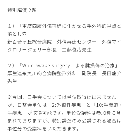
特別講演 2題
１）「重度四肢外傷再建に生かせる手外科的視点と
落とし穴」
新百合ヶ丘総合病院 外傷再建センター 外傷マイ
クロサージェリー部長 工藤俊哉先生
２）「Wide awake surgeryによる腱損傷の治療」
厚生連糸魚川総合病院整形外科 副院長 長田龍介
先生
※今回、日手会については単位取得は出来ません
が、日整会単位は「2:外傷性疾患」と「10:手関節・
手疾患」が取得可能です。単位受講料は参加費に含
まれておりますが、特別講演のみ受講される場合は
単位分の受講料をいただきます。