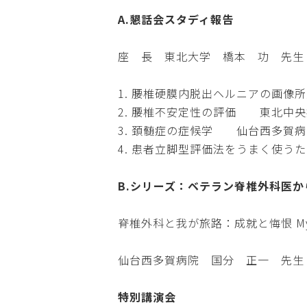
A.懇話会スタディ報告
座 長 東北大学 橋本 功 先生
1. 腰椎硬膜内脱出ヘルニアの画
2. 腰椎不安定性の評価 東北中
3. 頚髄症の症候学 仙台西多賀
4. 患者立脚型評価法をうまく使
B.シリーズ：ベテラン脊椎外科医
脊椎外科と我が旅路：成就と悔恨 My Journey
仙台西多賀病院 国分 正一 先生
特別講演会