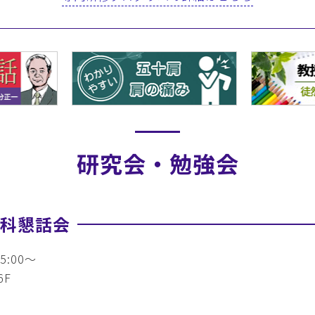
研究会・勉強会
外科懇話会
:00～
F