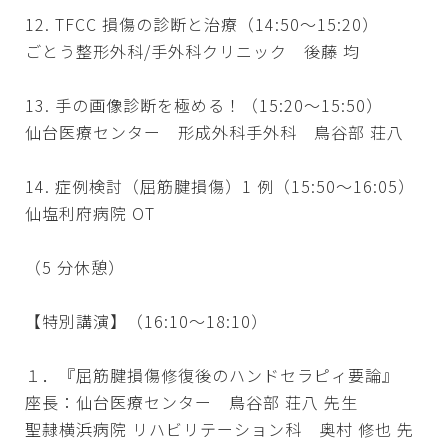
12. TFCC 損傷の診断と治療（14:50～15:20）
ごとう整形外科/手外科クリニック 後藤 均
13. 手の画像診断を極める！（15:20～15:50）
仙台医療センター 形成外科手外科 鳥谷部 荘八
14. 症例検討（屈筋腱損傷）1 例（15:50～16:05）
仙塩利府病院 OT
（5 分休憩）
【特別講演】（16:10～18:10）
１．『屈筋腱損傷修復後のハンドセラピィ要論』
座長：仙台医療センター 鳥谷部 荘八 先生
聖隷横浜病院 リハビリテーション科 奥村 修也 先