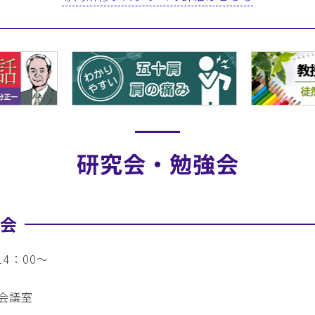
研究会・勉強会
究会
4：00～
会議室