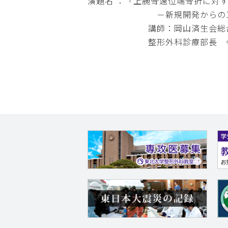
演題名 ：「上腕骨遠位端骨折に対す
－新規開発からの15年
講師：岡山済生会総合
整形外科診療部長 今谷