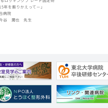
るロッキングプ レート固定術
を振りかえって－」
病院
 潤也 先生