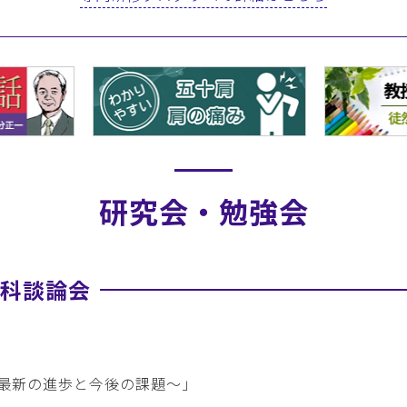
研究会・勉強会
外科談論会
）
最新の進歩と今後の課題～」